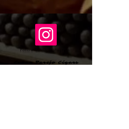
Follow us on Instagram
Cuban Parejo Cigars
Totalmente a Mano
por
TABACOS DE COSTA RICA
en
Santiago Puriscal 10401, San Jose
Costa Rica
sales@cubanparejo.com
Send us an Email