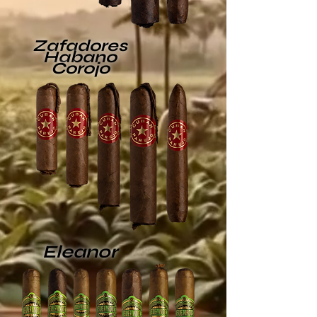
Zafadores
Habano
Corojo
Eleanor